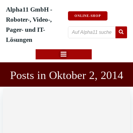
Zum
Alpha11 GmbH -
Inhalt
ONLINE-SHOP
springen
Roboter-, Video-,
Pager- und IT-
Lösungen
Posts in Oktober 2, 2014