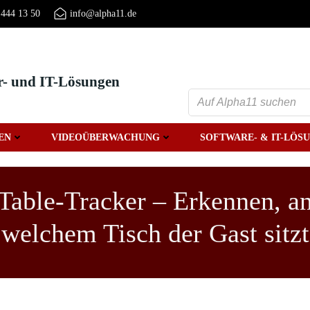
 444 13 50
info@alpha11.de
r- und IT-Lösungen
EN
VIDEOÜBERWACHUNG
SOFTWARE- & IT-LÖS
Table-Tracker – Erkennen, a
welchem Tisch der Gast sitzt