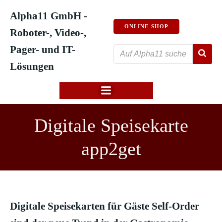
Zum
Alpha11 GmbH -
Inhalt
ONLINE-SHOP
springen
Roboter-, Video-,
Pager- und IT-
Lösungen
Digitale Speisekarte
app2get
Digitale Speisekarten für Gäste Self-Order