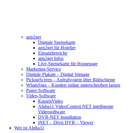
app2get
Digitale Speisekarte
app2get für Hotelier
Einsatzbereiche
app2get Infos
Live-Speisekarte für Homepage
Marketing-Service
Digitale Plakate – Digital Signage
PickupScreen – Aufrufsystem über Bildschirme
WhatsSign – Kunden online unterschreiben lassen
Pager-Software
Video-Software
KassenVideo
Alpha11 VideoControl-NET intelligente
Videosoftware
DVR-NET Installation
iNET – Divis DVR – Viewer
Wer ist Alpha11