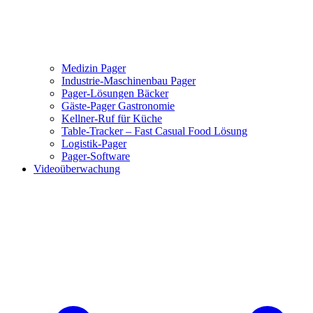
Medizin Pager
Industrie-Maschinenbau Pager
Pager-Lösungen Bäcker
Gäste-Pager Gastronomie
Kellner-Ruf für Küche
Table-Tracker – Fast Casual Food Lösung
Logistik-Pager
Pager-Software
Videoüberwachung