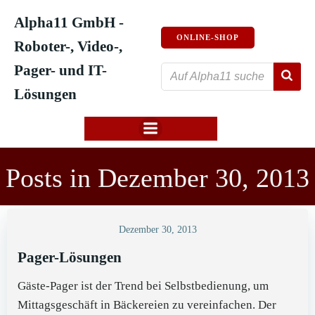
Zum
Alpha11 GmbH -
Inhalt
ONLINE-SHOP
springen
Roboter-, Video-,
Pager- und IT-
Lösungen
Posts in Dezember 30, 2013
Dezember 30, 2013
Pager-Lösungen
Gäste-Pager ist der Trend bei Selbstbedienung, um
Mittagsgeschäft in Bäckereien zu vereinfachen. Der