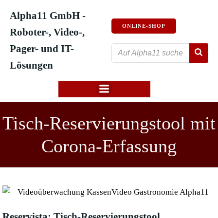
Zum
Alpha11 GmbH -
Inhalt
ONLINE-SHOP
springen
Roboter-, Video-,
Pager- und IT-
Lösungen
Tisch-Reservierungstool mit
Corona-Erfassung
Reservista: Tisch-Reservierungstool