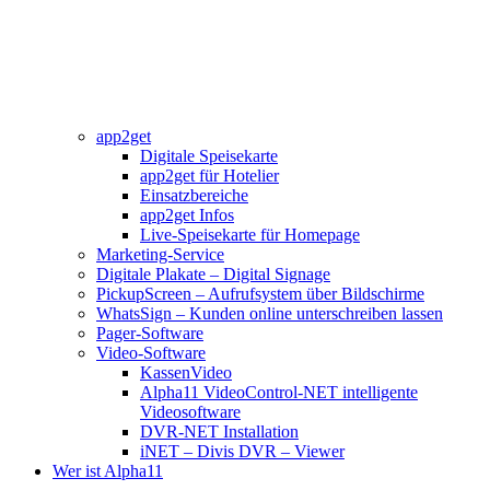
app2get
Digitale Speisekarte
app2get für Hotelier
Einsatzbereiche
app2get Infos
Live-Speisekarte für Homepage
Marketing-Service
Digitale Plakate – Digital Signage
PickupScreen – Aufrufsystem über Bildschirme
WhatsSign – Kunden online unterschreiben lassen
Pager-Software
Video-Software
KassenVideo
Alpha11 VideoControl-NET intelligente
Videosoftware
DVR-NET Installation
iNET – Divis DVR – Viewer
Wer ist Alpha11