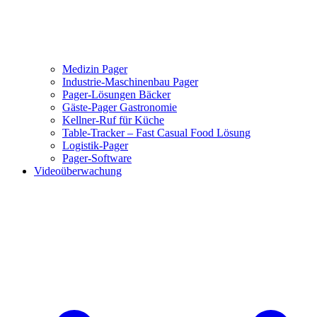
Medizin Pager
Industrie-Maschinenbau Pager
Pager-Lösungen Bäcker
Gäste-Pager Gastronomie
Kellner-Ruf für Küche
Table-Tracker – Fast Casual Food Lösung
Logistik-Pager
Pager-Software
Videoüberwachung