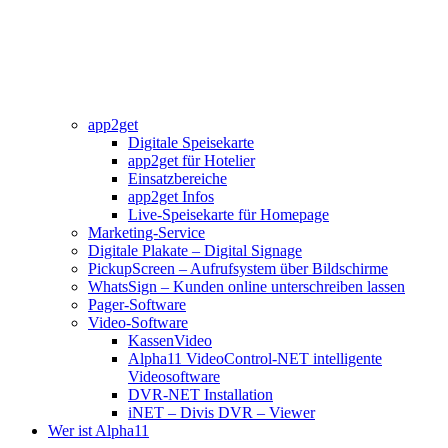
app2get
Digitale Speisekarte
app2get für Hotelier
Einsatzbereiche
app2get Infos
Live-Speisekarte für Homepage
Marketing-Service
Digitale Plakate – Digital Signage
PickupScreen – Aufrufsystem über Bildschirme
WhatsSign – Kunden online unterschreiben lassen
Pager-Software
Video-Software
KassenVideo
Alpha11 VideoControl-NET intelligente
Videosoftware
DVR-NET Installation
iNET – Divis DVR – Viewer
Wer ist Alpha11