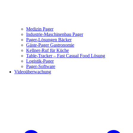
Medizin Pager
Industrie-Maschinenbau Pager
Pager-Lösungen Bäcker
Gäste-Pager Gastronomie
Kellner-Ruf für Küche
Table-Tracker – Fast Casual Food Lösung
Logistik-Pager
Pager-Software
Videoüberwachung