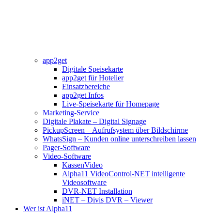
app2get
Digitale Speisekarte
app2get für Hotelier
Einsatzbereiche
app2get Infos
Live-Speisekarte für Homepage
Marketing-Service
Digitale Plakate – Digital Signage
PickupScreen – Aufrufsystem über Bildschirme
WhatsSign – Kunden online unterschreiben lassen
Pager-Software
Video-Software
KassenVideo
Alpha11 VideoControl-NET intelligente
Videosoftware
DVR-NET Installation
iNET – Divis DVR – Viewer
Wer ist Alpha11