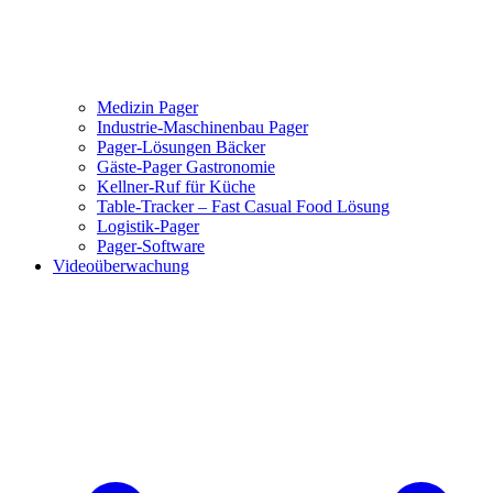
Medizin Pager
Industrie-Maschinenbau Pager
Pager-Lösungen Bäcker
Gäste-Pager Gastronomie
Kellner-Ruf für Küche
Table-Tracker – Fast Casual Food Lösung
Logistik-Pager
Pager-Software
Videoüberwachung