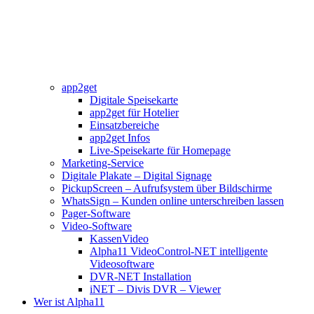
app2get
Digitale Speisekarte
app2get für Hotelier
Einsatzbereiche
app2get Infos
Live-Speisekarte für Homepage
Marketing-Service
Digitale Plakate – Digital Signage
PickupScreen – Aufrufsystem über Bildschirme
WhatsSign – Kunden online unterschreiben lassen
Pager-Software
Video-Software
KassenVideo
Alpha11 VideoControl-NET intelligente
Videosoftware
DVR-NET Installation
iNET – Divis DVR – Viewer
Wer ist Alpha11