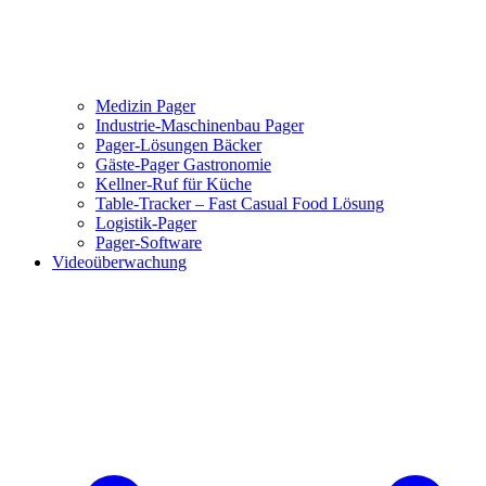
Medizin Pager
Industrie-Maschinenbau Pager
Pager-Lösungen Bäcker
Gäste-Pager Gastronomie
Kellner-Ruf für Küche
Table-Tracker – Fast Casual Food Lösung
Logistik-Pager
Pager-Software
Videoüberwachung