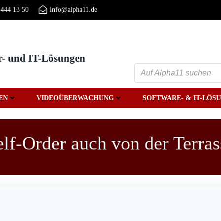
 444 13 50
info@alpha11.de
r- und IT-Lösungen
EN
VIDEOÜBERWACHUNG
SOFTWARE- & IT-LÖS
elf-Order auch von der Terras