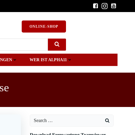
ONLINE-SHOP
UNGEN
WER IST ALPHA11
se
Search
for:
Download Fernwartung Teamviewer